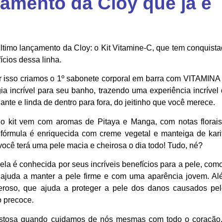
çamento da Cloy que já é
último lançamento da Cloy: o Kit Vitamine-C, que tem conquist
ícios dessa linha.
r isso criamos o 1º sabonete corporal em barra com VITAMINA
ia incrível para seu banho, trazendo uma experiência incrível
te e linda de dentro para fora, do jeitinho que você merece.
 o kit vem com aromas de Pitaya e Manga, com notas florai
 fórmula é enriquecida com creme vegetal e manteiga de kari
você terá uma pele macia e cheirosa o dia todo! Tudo, né?
ela é conhecida por seus incríveis benefícios para a pele, com
ajuda a manter a pele firme e com uma aparência jovem. A
deroso, que ajuda a proteger a pele dos danos causados pe
o precoce.
ostosa quando cuidamos de nós mesmas com todo o coração,