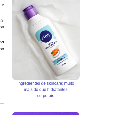
a e
rá-
sso
é?
oso
Ingredientes de skincare: muito
mais do que hidratantes
corporais