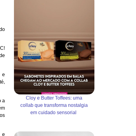
ado
 C!
 de
s e
té,
Cloy e Butter Toffees: uma
o a
collab que transforma nostalgia
lém
em cuidado sensorial
los
 e