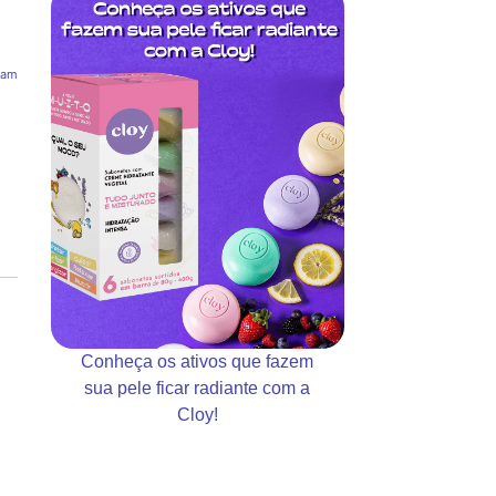
 am
Conheça os ativos que fazem
sua pele ficar radiante com a
Cloy!